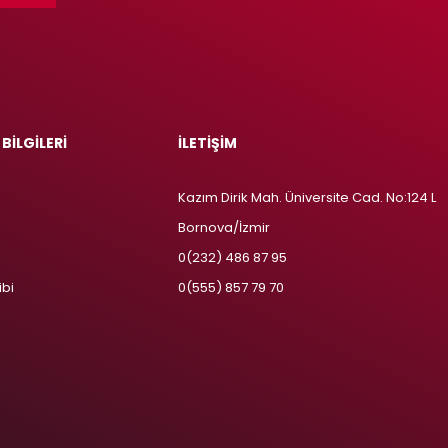
 BİLGİLERİ
İLETİŞİM
Kazım Dirik Mah. Üniversite Cad. No:124 L
Bornova/İzmir
m
0(232) 486 87 95
ibi
0(555) 857 79 70