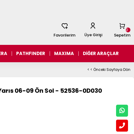
0
Üye Girişi
Favorilerim
Sepetim
ERA
PATHFINDER
MAXIMA
DİĞER ARAÇLAR
< < Önceki Sayfaya Dön
arıs 06-09 Ön Sol - 52536-0D030