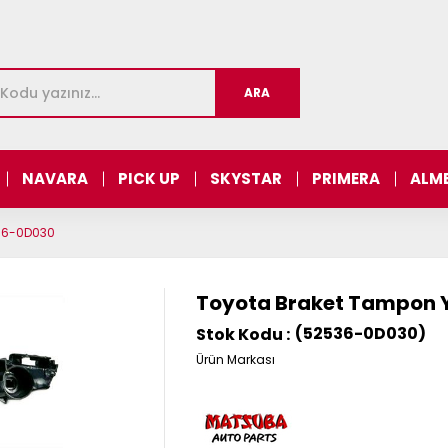
NAVARA
PICK UP
SKYSTAR
PRIMERA
ALM
536-0D030
Toyota Braket Tampon Y
(52536-0D030)