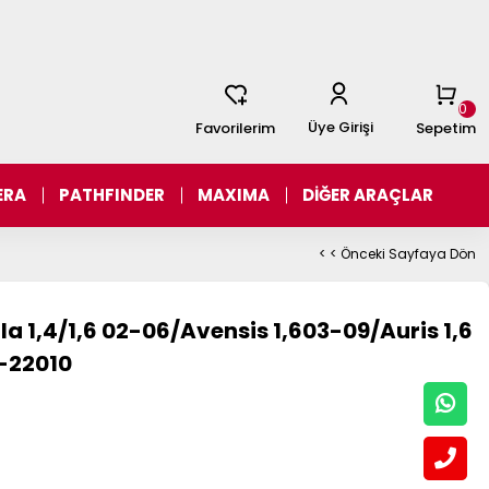
0
Üye Girişi
Favorilerim
Sepetim
ERA
PATHFINDER
MAXIMA
DİĞER ARAÇLAR
< < Önceki Sayfaya Dön
la 1,4/1,6 02-06/Avensis 1,603-09/Auris 1,6
0-22010