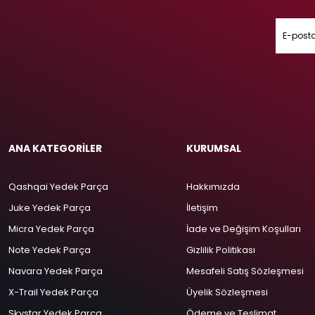
ANA KATEGORİLER
KURUMSAL
Qashqai Yedek Parça
Hakkımızda
Juke Yedek Parça
İletişim
Micra Yedek Parça
İade ve Değişim Koşulları
Note Yedek Parça
Gizlilik Politikası
Navara Yedek Parça
Mesafeli Satış Sözleşmesi
X-Trail Yedek Parça
Üyelik Sözleşmesi
Skystar Yedek Parça
Ödeme ve Teslimat