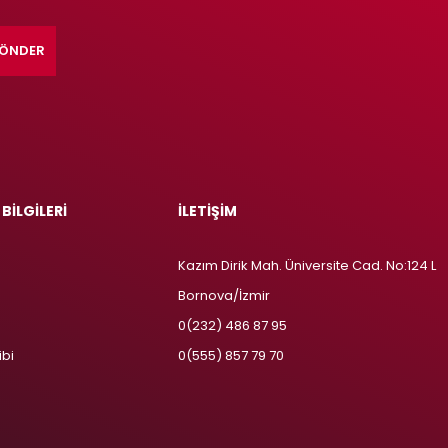
ÖNDER
 BİLGİLERİ
İLETİŞİM
Kazım Dirik Mah. Üniversite Cad. No:124 L
Bornova/İzmir
m
0(232) 486 87 95
ibi
0(555) 857 79 70