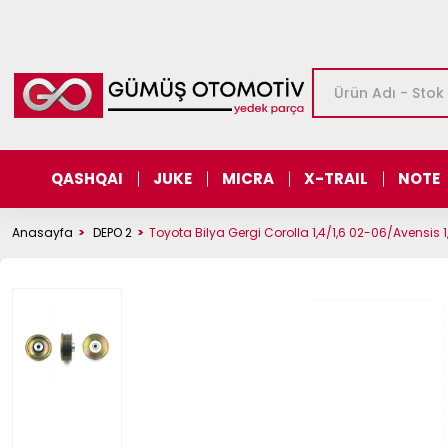
QASHQAI
JUKE
MICRA
X-TRAIL
NOTE
Anasayfa
DEPO 2
Toyota Bilya Gergi Corolla 1,4/1,6 02-06/Avensis 