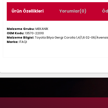
Ürün Özellikleri
Yorumlar
(0)
Öd
Malzeme Grubu:
MEKANİK
OEM Kodu:
13570-22010
Malzeme Bilgisi:
Toyota Bilya Gergi Corolla 1,4/1,6 02-06/Avensis
Marka:
ITAQI