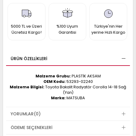
017
013
009
993
5000 TL ve Üzeri
%100 Uyum
Türkiye'nin Her
Ücretsiz Kargo!
Garantisi
yerine Hızlı Kargo
-
ANETTE
RAIL
ASHQAI
ICRA
ÜRÜN ÖZELLIKLERI
ARGO
30
10
1
Malzeme Grubu:
PLASTİK AKSAM
23
OEM Kodu:
53293-02240
002-
006-
995-
Malzeme Bilgisi:
Toyota Bakalit Radyatör Corolla 14-18 Sağ
(Yan)
996-
Marka:
MATSUBA
007
013
001
001
YORUMLAR
(0)
ÖDEME SEÇENEKLERI