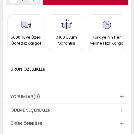
017
013
009
993
5000 TL ve Üzeri
%100 Uyum
Türkiye'nin Her
-
Ücretsiz Kargo!
Garantisi
yerine Hızlı Kargo
ANETTE
RAIL
ASHQAI
ICRA
ARGO
30
ÜRÜN ÖZELLIKLERI
10
1
23
002-
006-
995-
996-
YORUMLAR
(0)
007
013
001
001
ÖDEME SEÇENEKLERI
ÜRÜN ÖNERILERI