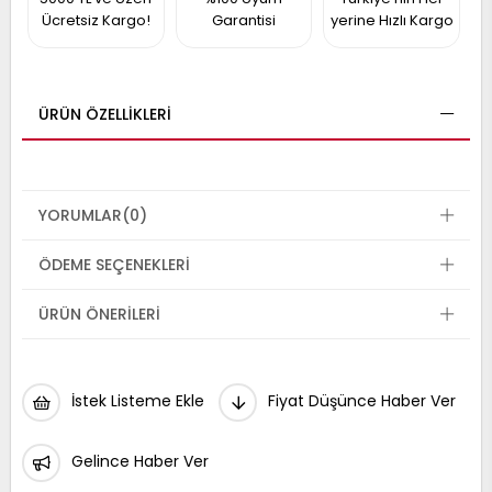
017
Ücretsiz Kargo!
Garantisi
yerine Hızlı Kargo
013
009
993
ÜRÜN ÖZELLIKLERI
-
ANETTE
RAIL
ASHQAI
ICRA
YORUMLAR
(0)
ARGO
30
10
1
ÖDEME SEÇENEKLERI
23
002-
ÜRÜN ÖNERILERI
006-
995-
996-
007
013
001
001
İstek Listeme Ekle
Fiyat Düşünce Haber Ver
Gelince Haber Ver