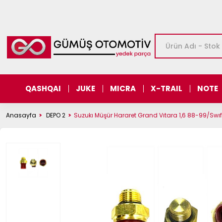
QASHQAI
JUKE
MICRA
X-TRAIL
NOTE
Anasayfa
DEPO 2
Suzukı Müşür Hararet Grand Vıtara 1,6 88-99/Swıf