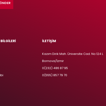
ÖNDER
 BİLGİLERİ
İLETİŞİM
Kazım Dirik Mah. Üniversite Cad. No:124 L
Bornova/İzmir
m
0(232) 486 87 95
ibi
0(555) 857 79 70