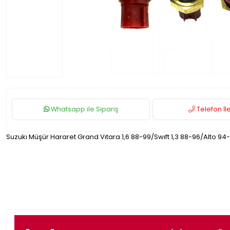
Whatsapp ile Sipariş
Telefon İle
Suzukı Müşür Hararet Grand Vıtara 1,6 88-99/Swıft 1,3 88-96/Alto 94-0