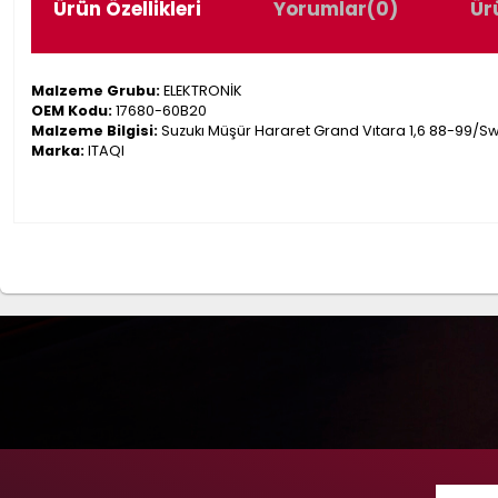
Ürün Özellikleri
Yorumlar
(0)
Ür
Malzeme Grubu:
ELEKTRONİK
OEM Kodu:
17680-60B20
Malzeme Bilgisi:
Suzukı Müşür Hararet Grand Vıtara 1,6 88-99/Swıf
Marka:
ITAQI