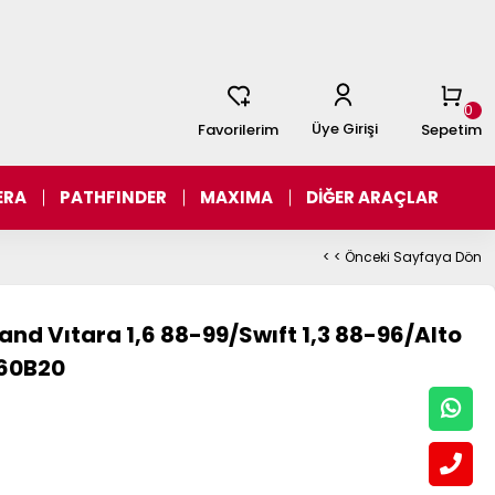
0
Üye Girişi
Favorilerim
Sepetim
ERA
PATHFINDER
MAXIMA
DİĞER ARAÇLAR
< < Önceki Sayfaya Dön
nd Vıtara 1,6 88-99/Swıft 1,3 88-96/Alto
-60B20