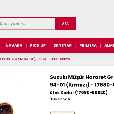
NAVARA
PICK UP
SKYSTAR
PRIMERA
ALM
t 1,3 88-96/Alto 94-01 (Kırmızı) - 17680-60B20
Suzukı Müşür Hararet Gra
94-01 (Kırmızı) - 17680
(17680-60B20)