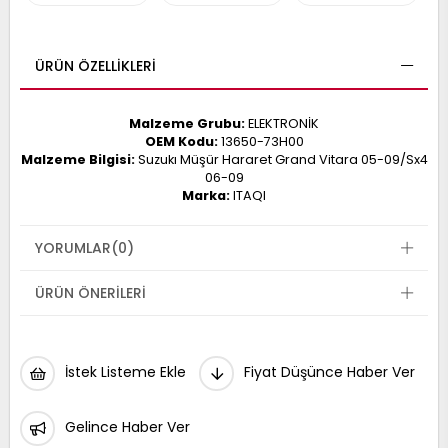
017
013
009
993
ÜRÜN ÖZELLIKLERI
Malzeme Grubu:
ELEKTRONİK
-
OEM Kodu:
13650-73H00
Malzeme Bilgisi:
Suzukı Müşür Hararet Grand Vitara 05-09/Sx4
ANETTE
06-09
RAIL
ASHQAI
ICRA
Marka:
ITAQI
ARGO
30
10
1
YORUMLAR
(0)
23
002-
006-
995-
ÜRÜN ÖNERILERI
996-
007
013
001
001
İstek Listeme Ekle
Fiyat Düşünce Haber Ver
Gelince Haber Ver