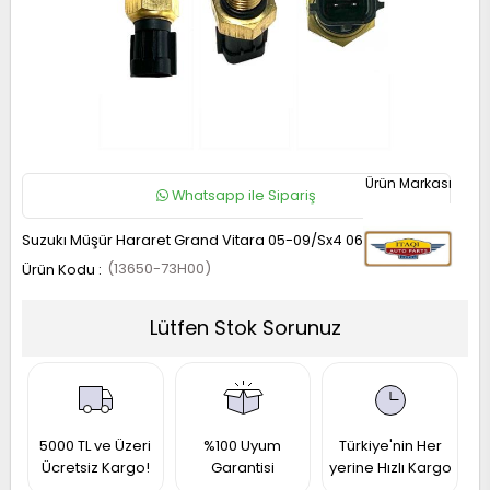
RAIL
UKE
ICRA
OTE
AVARA
UNNY
P
ASHQAI
RIMERA
ATHFINDER
32
5
13
1
40
13
21
1 2017-
1 1997-
50 1996-
014-
010-
010-
005-
006-
990-
995-
022
001
001
021
Whatsapp ile Sipariş
019
017
11
013
993
997
Suzukı Müşür Hararet Grand Vitara 05-09/Sx4 06-09
(13650-73H00)
-
Lütfen Stok Sorunuz
RAIL
ICRA
LTIMA
ASHQAI
31
12
31
5000 TL ve Üzeri
%100 Uyum
Türkiye'nin Her
1 2014-
008-
Ücretsiz Kargo!
Garantisi
yerine Hızlı Kargo
002-
990-