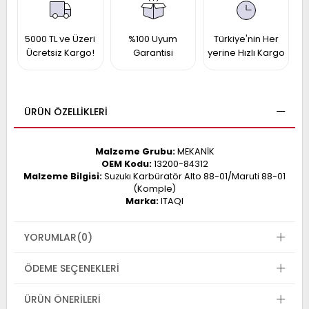
017
013
009
993
5000 TL ve Üzeri
%100 Uyum
Türkiye'nin Her
Ücretsiz Kargo!
Garantisi
yerine Hızlı Kargo
-
ANETTE
ÜRÜN ÖZELLIKLERI
RAIL
ASHQAI
ICRA
ARGO
Malzeme Grubu:
MEKANİK
30
10
1
OEM Kodu:
13200-84312
Malzeme Bilgisi:
Suzukı Karbüratör Alto 88-01/Maruti 88-01
23
(Komple)
002-
006-
995-
Marka:
ITAQI
996-
007
013
001
YORUMLAR
(0)
001
ÖDEME SEÇENEKLERI
ÜRÜN ÖNERILERI