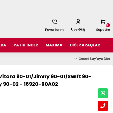
0
Üye Girişi
Favorilerim
Sepetim
ERA
PATHFINDER
MAXIMA
DİĞER ARAÇLAR
< < Önceki Sayfaya Dön
Vitara 90-01/Jimny 90-01/Swıft 90-
y 90-02 - 16920-60A02