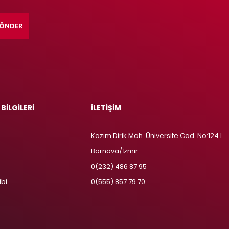
ÖNDER
 BİLGİLERİ
İLETİŞİM
Kazım Dirik Mah. Üniversite Cad. No:124 L
Bornova/İzmir
m
0(232) 486 87 95
ibi
0(555) 857 79 70