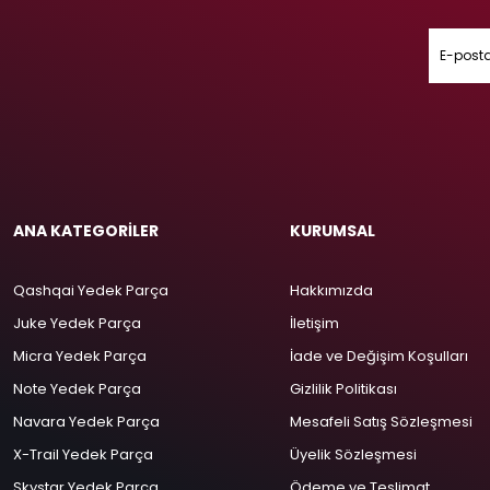
ANA KATEGORİLER
KURUMSAL
Qashqai Yedek Parça
Hakkımızda
Juke Yedek Parça
İletişim
Micra Yedek Parça
İade ve Değişim Koşulları
Note Yedek Parça
Gizlilik Politikası
Navara Yedek Parça
Mesafeli Satış Sözleşmesi
X-Trail Yedek Parça
Üyelik Sözleşmesi
Skystar Yedek Parça
Ödeme ve Teslimat