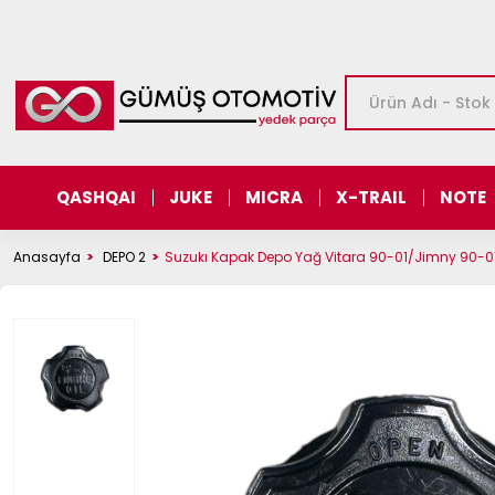
QASHQAI
JUKE
MICRA
X-TRAIL
NOTE
Anasayfa
DEPO 2
Suzukı Kapak Depo Yağ Vitara 90-01/Jimny 90-