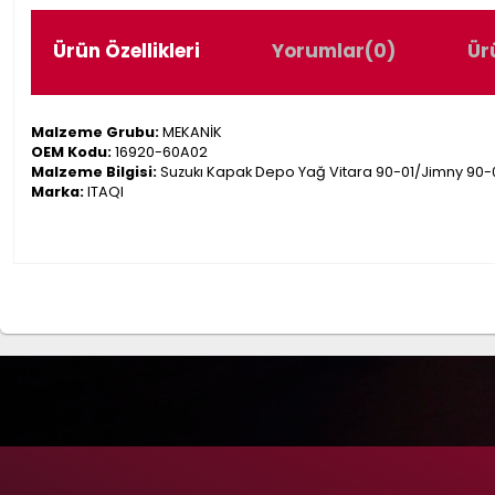
Ürün Özellikleri
Yorumlar
(0)
Ür
Malzeme Grubu:
MEKANİK
OEM Kodu:
16920-60A02
Malzeme Bilgisi:
Suzukı Kapak Depo Yağ Vitara 90-01/Jimny 90-
Marka:
ITAQI