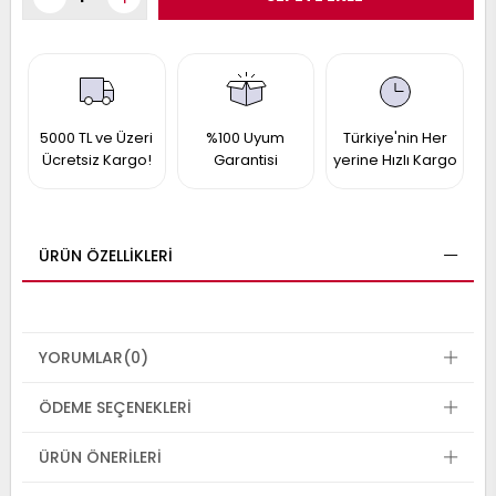
017
013
009
993
5000 TL ve Üzeri
%100 Uyum
Türkiye'nin Her
-
Ücretsiz Kargo!
Garantisi
yerine Hızlı Kargo
ANETTE
RAIL
ASHQAI
ICRA
ARGO
30
ÜRÜN ÖZELLIKLERI
10
1
23
002-
006-
995-
996-
YORUMLAR
(0)
007
013
001
001
ÖDEME SEÇENEKLERI
ÜRÜN ÖNERILERI