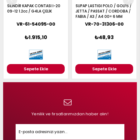
SİLİNDİR KAPAK CONTASI I-20
SUPAP LASTIGI POLO / GOLF5 /
09-12 1.2cc / G4LA ÇELİK
JETTA / PASSAT / CORDOBA /
FABIA / A3 / A4 00= 6 MM
UNIVERSAL
VR-61-54095-00
VR-70-31306-00
₺1.915,10
₺48,93
Sepete Ekle
Sepete Ekle
Yenilik ve fırsatlarımızdan haber alın!