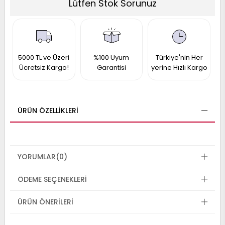
Lütfen Stok Sorunuz
017
013
009
993
5000 TL ve Üzeri
%100 Uyum
Türkiye'nin Her
-
Ücretsiz Kargo!
Garantisi
yerine Hızlı Kargo
ANETTE
RAIL
ASHQAI
ICRA
ARGO
ÜRÜN ÖZELLIKLERI
30
10
1
23
002-
006-
995-
996-
YORUMLAR
(0)
007
013
001
ÖDEME SEÇENEKLERI
001
ÜRÜN ÖNERILERI