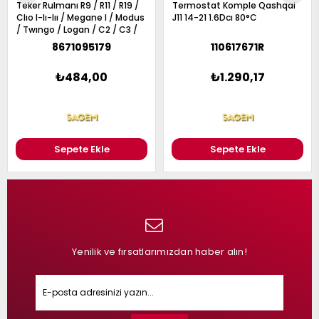
Teker Rulmanı R9 / R11 / R19 /
Termostat Komple Qashqai
Clıo I-Iı-Iıı / Megane I / Modus
J11 14-21 1.6Dcı 80°C
/ Twıngo / Logan / C2 / C3 /
Saxo / Xsara / Aveo / Kalos /
8671095179
110617671R
Solenza / Logan / Mıcra /
Note / 106 / 205 / 206 / 306 /
₺484,00
₺1.290,17
309 / 1007 /25×52
Sepete Ekle
Sepete Ekle
Yenilik ve fırsatlarımızdan haber alın!