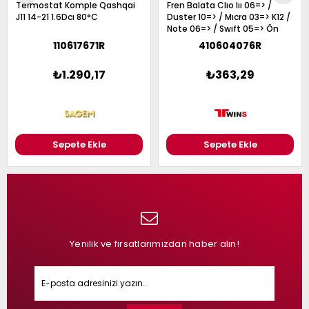
Termostat Komple Qashqai
Fren Balata Clıo Iıı 06=> /
J11 14-21 1.6Dcı 80°C
Duster 10=> / Mıcra 03=> K12 /
Note 06=> / Swıft 05=> Ön
110617671R
410604076R
₺1.290,17
₺363,29
Sepete Ekle
Sepete Ekle
Yenilik ve fırsatlarımızdan haber alın!