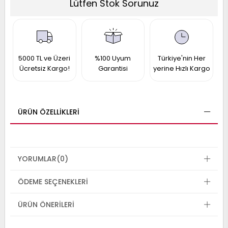
Lütfen Stok Sorunuz
017
013
009
993
5000 TL ve Üzeri
%100 Uyum
Türkiye'nin Her
-
Ücretsiz Kargo!
Garantisi
yerine Hızlı Kargo
ANETTE
RAIL
ASHQAI
ICRA
ARGO
ÜRÜN ÖZELLIKLERI
30
10
1
23
002-
006-
995-
996-
YORUMLAR
(0)
007
013
001
ÖDEME SEÇENEKLERI
001
ÜRÜN ÖNERILERI