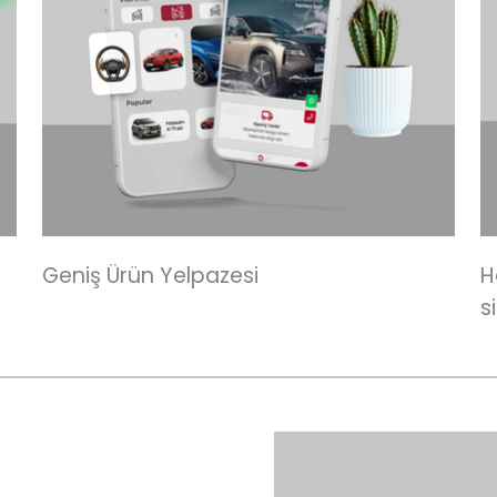
Geniş Ürün Yelpazesi
H
s