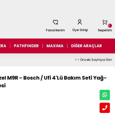
0
Üye Girişi
Favorilerim
Sepetim
ERA
PATHFINDER
MAXIMA
DİĞER ARAÇLAR
< < Önceki Sayfaya Dön
zel M9R - Bosch / Ufi 4'Lü Bakım Seti Yağ-
esi