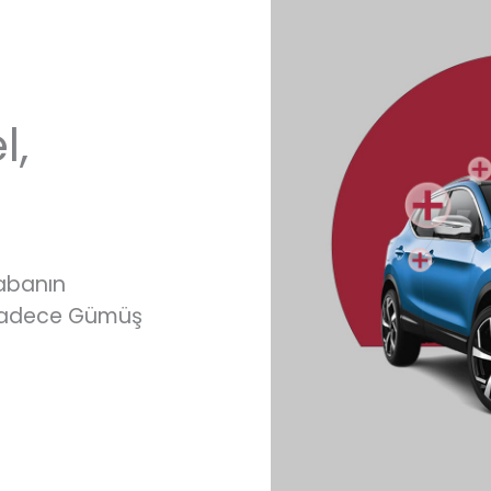
l,
rabanın
 sadece Gümüş