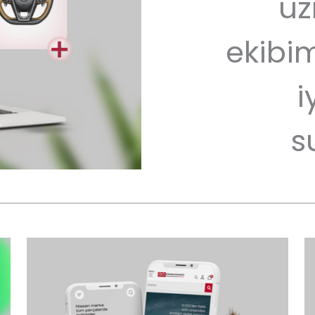
uz
ekibim
i
s