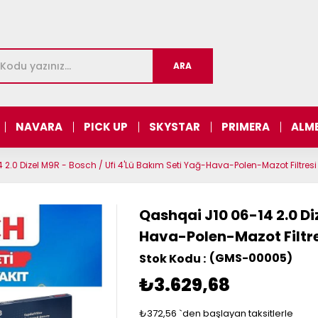
NAVARA
PICK UP
SKYSTAR
PRIMERA
ALM
2.0 Dizel M9R - Bosch / Ufi 4'Lü Bakım Seti Yağ-Hava-Polen-Mazot Filtresi
Qashqai J10 06-14 2.0 Di
Hava-Polen-Mazot Filtr
(GMS-00005)
₺3.629,68
₺372,56
`den başlayan taksitlerle