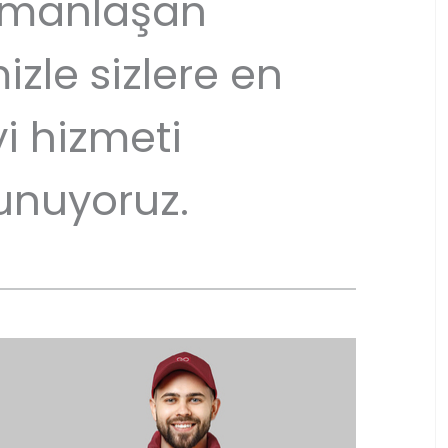
manlaşan
izle sizlere en
yi hizmeti
unuyoruz.