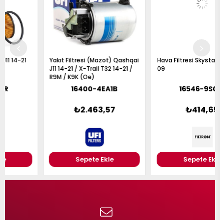
Yakıt Filtresi (Mazot) Qashqai
Hava Filtresi Skystar Nd22 03-
J11 14-21 / X-Trail T32 14-21 /
09
R9M / K9K (Oe)
16400-4EA1B
16546-9S001
₺2.463,57
₺414,65
Sepete Ekle
Sepete Ekle