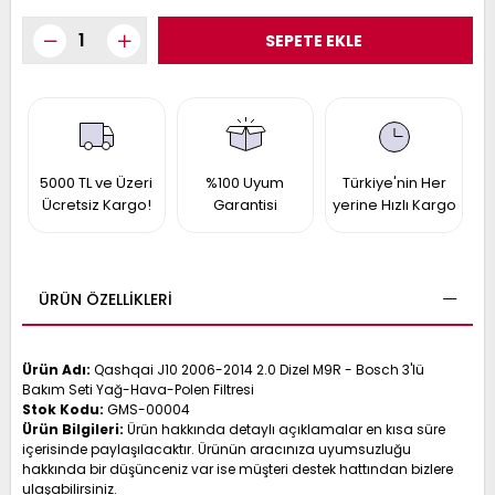
017
013
009
993
-
ANETTE
5000 TL ve Üzeri
%100 Uyum
Türkiye'nin Her
RAIL
Ücretsiz Kargo!
Garantisi
yerine Hızlı Kargo
ASHQAI
ICRA
ARGO
30
10
1
23
ÜRÜN ÖZELLIKLERI
002-
006-
995-
996-
007
Ürün Adı:
Qashqai J10 2006-2014 2.0 Dizel M9R - Bosch 3'lü
013
001
Bakım Seti Yağ-Hava-Polen Filtresi
001
Stok Kodu:
GMS-00004
Ürün Bilgileri:
Ürün hakkında detaylı açıklamalar en kısa süre
içerisinde paylaşılacaktır. Ürünün aracınıza uyumsuzluğu
hakkında bir düşünceniz var ise müşteri destek hattından bizlere
ulaşabilirsiniz.