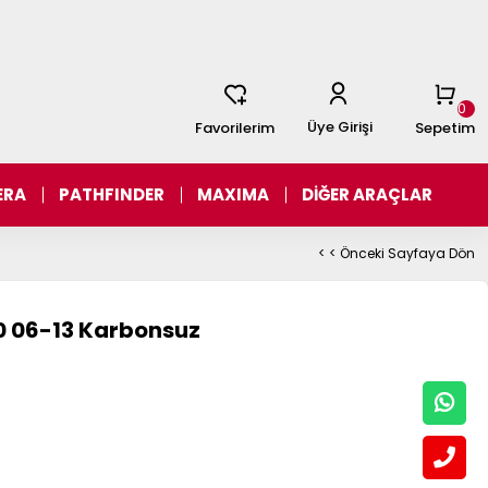
0
Üye Girişi
Favorilerim
Sepetim
ERA
PATHFINDER
MAXIMA
DİĞER ARAÇLAR
< < Önceki Sayfaya Dön
40 06-13 Karbonsuz