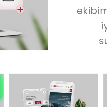
ekibim
i
s