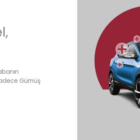
l,
rabanın
 sadece Gümüş