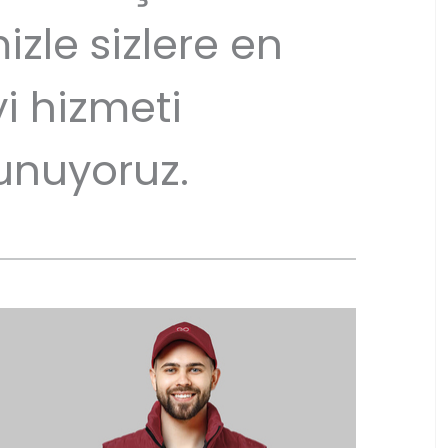
izle sizlere en
yi hizmeti
unuyoruz.