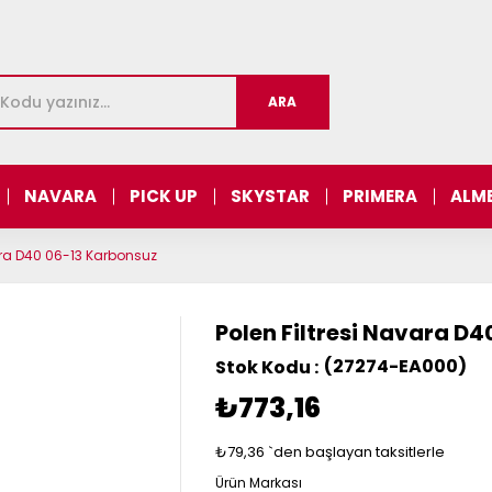
NAVARA
PICK UP
SKYSTAR
PRIMERA
ALM
vara D40 06-13 Karbonsuz
Polen Filtresi Navara D
(27274-EA000)
₺773,16
₺79,36
`den başlayan taksitlerle