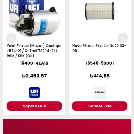
Yakıt Filtresi (Mazot) Qashqai
Hava Filtresi Skystar Nd22 03-
J11 14-21 / X-Trail T32 14-21 /
09
R9M / K9K (Oe)
16400-4EA1B
16546-9S001
₺2.463,57
₺414,65
Sepete Ekle
Sepete Ekle