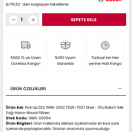
017
₺170,52
`den başlayan taksitlerle
013
009
993
-
ANETTE
RAIL
ASHQAI
ICRA
5000 TL ve Üzeri
%100 Uyum
Türkiye'nin Her
ARGO
Ücretsiz Kargo!
Garantisi
yerine Hızlı Kargo
30
10
1
23
002-
006-
995-
ÜRÜN ÖZELLIKLERI
996-
007
013
001
001
Ürün Adı:
Pick Up D22 1998-2002 TD25-TD27 Dizel - 3'lü Bakım Seti
Yağ-Hava-Mazot Filtresi
Stok Kodu:
GMS-00054
Ürün Bilgileri:
Ürün hakkında detaylı açıklamalar en kısa süre
içerisinde paylaşılacaktır. Ürünün aracınıza uyumsuzluğu