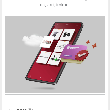
alışveriş imkanı.
YORUMLAR
(0)