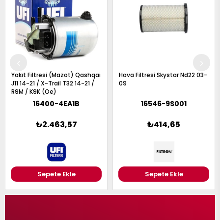
Hava Filtresi Skystar Nd22 03-
Hava Filtresi Micra K12 02-09 /
09
Note E11 05-11 1.5Dcı
16546-9S001
8200399214
₺414,65
₺356,96
Sepete Ekle
Sepete Ekle