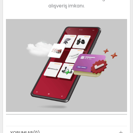
alışveriş imkanı.
YORUMLAR
(0)