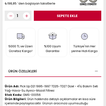
017
₺198,85
`den başlayan taksitlerle
013
009
993
-
ANETTE
RAIL
ASHQAI
ICRA
5000 TL ve Üzeri
%100 Uyum
Türkiye'nin Her
ARGO
Ücretsiz Kargo!
Garantisi
yerine Hızlı Kargo
30
10
1
23
002-
006-
995-
ÜRÜN ÖZELLIKLERI
996-
007
013
001
001
Ürün Adı:
Pick Up D21 1995-1997 TD25-TD27 Dizel - 4'lü Bakım Seti
Yağ-Hava-Su Ayırıcı-Mazot Filtresi
Stok Kodu:
GMS-00056
Ürün Bilgileri:
Ürün hakkında detaylı açıklamalar en kısa süre
içerisinde paylaşılacaktır. Ürünün aracınıza uyumsuzluğu