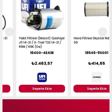
Yakıt Filtresi (Mazot) Qashqai
Hava Filtresi Skystar Nd22 03-
J11 14-21 / X-Trail T32 14-21 /
09
R9M / K9K (Oe)
16400-4EA1B
16546-9S001
₺2.463,57
₺414,65
Sepete Ekle
Sepete Ekle