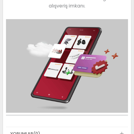
alışveriş imkanı.
YORUMLAR
(0)