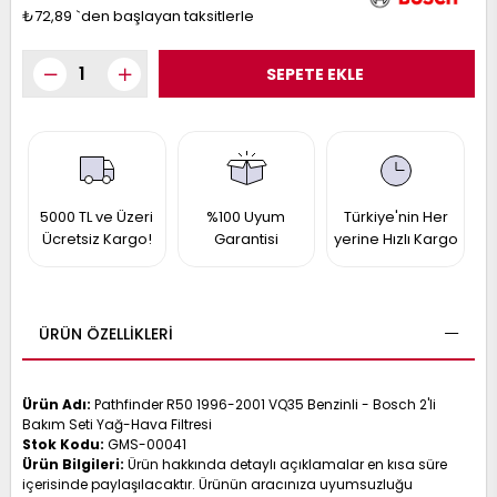
017
₺72,89
`den başlayan taksitlerle
013
009
993
-
ANETTE
RAIL
ASHQAI
ICRA
5000 TL ve Üzeri
%100 Uyum
Türkiye'nin Her
ARGO
Ücretsiz Kargo!
Garantisi
yerine Hızlı Kargo
30
10
1
23
002-
006-
995-
ÜRÜN ÖZELLIKLERI
996-
007
013
001
001
Ürün Adı:
Pathfinder R50 1996-2001 VQ35 Benzinli - Bosch 2'li
Bakım Seti Yağ-Hava Filtresi
Stok Kodu:
GMS-00041
Ürün Bilgileri:
Ürün hakkında detaylı açıklamalar en kısa süre
içerisinde paylaşılacaktır. Ürünün aracınıza uyumsuzluğu