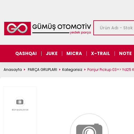
QASHQAI
JUKE
MICRA
X-TRAIL
NOTE
Anasayfa
PARÇA GRUPLARI
Kategorisiz
Panjur Pıckup 03=> Yd25 