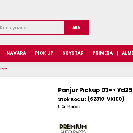
NAVARA
PICK UP
SKYSTAR
PRIMERA
ALM
Krom
Panjur Pıckup 03=> Yd2
(62310-VK100)