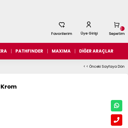
0
Üye Girişi
Favorilerim
Sepetim
ERA
PATHFINDER
MAXIMA
DİĞER ARAÇLAR
< < Önceki Sayfaya Dön
5 Krom