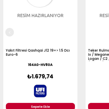
Yakıt Filtresi Qashqai J12 19=> 1.5 Dcı
Teker Rulman
Euro-6
Iıı / Megan
Logan / C2 
/ Kalos / So
164A0-HV80A
Note / 106 /
1007 /25×5
₺1.679,74
Sepete Ekle