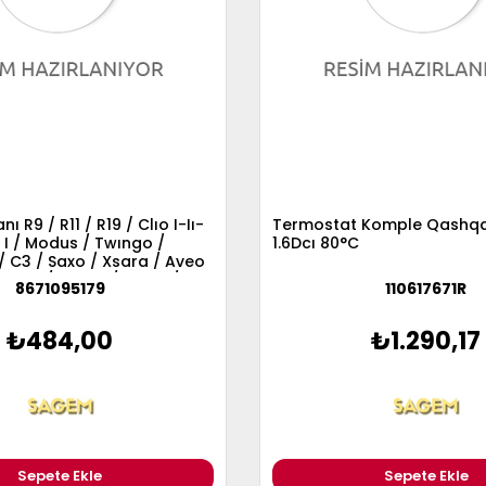
ı R9 / R11 / R19 / Clıo I-Iı-
Termostat Komple Qashqai 
e I / Modus / Twıngo /
1.6Dcı 80°C
/ C3 / Saxo / Xsara / Aveo
lenza / Logan / Mıcra /
8671095179
110617671R
 205 / 206 / 306 / 309 /
2
₺484,00
₺1.290,17
Sepete Ekle
Sepete Ekle