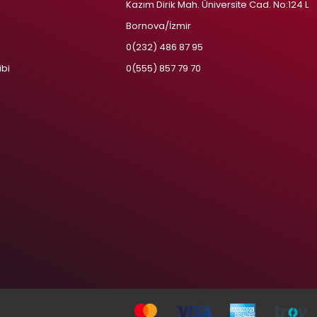
Kazım Dirik Mah. Üniversite Cad. No:124 L
Bornova/İzmir
m
0(232) 486 87 95
ibi
0(555) 857 79 70