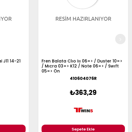
J11 14-21
Fren Balata Clıo Iıı 06=> / Duster 10=>
/ Mıcra 03=> K12 / Note 06=> / Swıft
05=> Ön
410604076R
₺363,29
Sepete Ekle