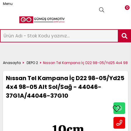
Menu
0
-
ICK-
AXIMA
Üye Girişi
Üye Ol
Facebook İle Bağlan
ASHQAI
UKE
ICRA
OTE
AVARA
KYSTAR
RIMERA
LMERA
ERRANO
RAIL
Google İle Bağlan
P
ATHFINDER
32-
Anasayfa
DEPO 2
Nıssan Tel Kampana İç D22 98-05/Yd25 4x4 98-
12
6
14
2
23
D22
12
16
 R20
33
22
51 2005-
33
Nıssan Tel Kampana İç D22 98-05/Yd25
022-
020-
018-
012-
016-
003-
002-
000-
997-
022-
4x4 98-05 Alt Sol/Sağ - 44046-
998-
009
995-
37G1A/44046-37G10
024
024
023
014
021
012
007
007
001
024
002
004
-
ICK