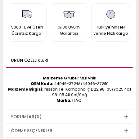
017
013
009
993
5000 TL ve Üzeri
%100 Uyum
Türkiye'nin Her
Ücretsiz Kargo!
Garantisi
yerine Hızlı Kargo
-
ANETTE
RAIL
ASHQAI
ICRA
ÜRÜN ÖZELLIKLERI
ARGO
30
10
1
Malzeme Grubu:
MEKANİK
23
OEM Kodu:
44046-37G1A/44046-37G10
002-
006-
995-
Malzeme Bilgisi:
Nıssan Tel Kampana İç D22 98-05/Yd25 4x4
98-05 Alt Sol/Sağ
996-
Marka:
ITAQI
007
013
001
001
YORUMLAR
(0)
ÖDEME SEÇENEKLERI