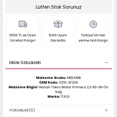
017
Lütfen Stok Sorunuz
013
009
993
-
5000 TL ve Üzeri
%100 Uyum
Türkiye'nin Her
Ücretsiz Kargo!
Garantisi
yerine Hızlı Kargo
ANETTE
RAIL
ASHQAI
ICRA
ARGO
30
10
1
ÜRÜN ÖZELLIKLERI
23
002-
006-
995-
Malzeme Grubu:
MEKANİK
996-
OEM Kodu:
11210-2F200
007
Malzeme Bilgisi:
Nıssan Takoz Motor Primera 2,0 90-99 Ön
013
001
Sağ
001
Marka:
ITAQI
YORUMLAR
(0)