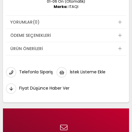
01-06 Ön (Otomatik)
Marka:
ITAQI
YORUMLAR
(0)
ÖDEME SEÇENEKLERI
ÜRÜN ÖNERILERI
Telefonla Sipariş
İstek Listeme Ekle
Fiyat Düşünce Haber Ver