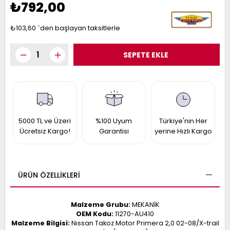
₺792,00
017
013
009
993
₺103,60
`den başlayan taksitlerle
-
ANETTE
RAIL
ASHQAI
ICRA
ARGO
30
5000 TL ve Üzeri
%100 Uyum
Türkiye'nin Her
10
1
Ücretsiz Kargo!
Garantisi
yerine Hızlı Kargo
23
002-
006-
995-
996-
007
013
001
ÜRÜN ÖZELLIKLERI
001
Malzeme Grubu:
MEKANİK
OEM Kodu:
11270-AU410
Malzeme Bilgisi:
Nıssan Takoz Motor Primera 2,0 02-08/X-trail