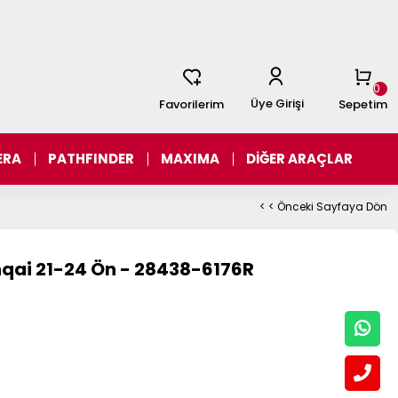
0
Üye Girişi
Favorilerim
Sepetim
ERA
PATHFINDER
MAXIMA
DİĞER ARAÇLAR
< < Önceki Sayfaya Dön
hqai 21-24 Ön - 28438-6176R