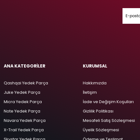
ANA KATEGORİLER
KURUMSAL
Qashqai Yedek Parça
Hakkımızda
Juke Yedek Parça
İletişim
Micra Yedek Parça
İade ve Değişim Koşulları
Note Yedek Parça
Gizlilik Politikası
Navara Yedek Parça
Mesafeli Satış Sözleşmesi
X-Trail Yedek Parça
Üyelik Sözleşmesi
Skystar Yedek Parça
Ödeme ve Teslimat