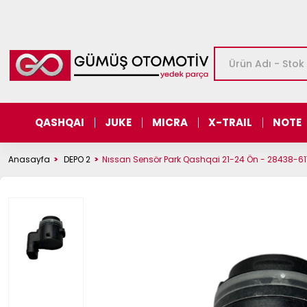
QASHQAI
JUKE
MICRA
X-TRAIL
NOTE
Anasayfa
DEPO 2
Nıssan Sensör Park Qashqai 21-24 Ön - 28438-6