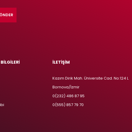
ÖNDER
 BİLGİLERİ
İLETİŞİM
Kazım Dirik Mah. Üniversite Cad. No:124 L
Bornova/İzmir
m
0(232) 486 87 95
ibi
0(555) 857 79 70