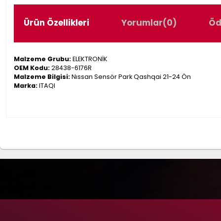
Ürün Özellikleri
Yorumlar
(0)
Öd
Malzeme Grubu:
ELEKTRONİK
OEM Kodu:
28438-6176R
Malzeme Bilgisi:
Nıssan Sensör Park Qashqai 21-24 Ön
Marka:
ITAQI