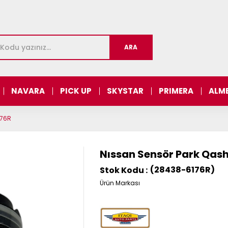
NAVARA
PICK UP
SKYSTAR
PRIMERA
ALM
176R
Nıssan Sensör Park Qas
(28438-6176R)