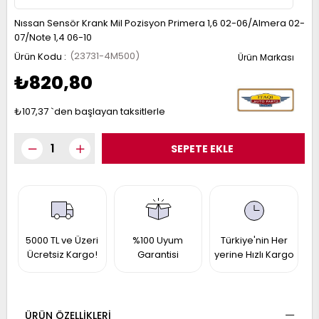
017
013
Nıssan Sensör Krank Mil Pozisyon Primera 1,6 02-06/Almera 02-
009
993
07/Note 1,4 06-10
(23731-4M500)
₺820,80
-
₺107,37
`den başlayan taksitlerle
ANETTE
RAIL
ASHQAI
ICRA
ARGO
30
10
1
23
002-
006-
995-
996-
007
013
001
5000 TL ve Üzeri
%100 Uyum
Türkiye'nin Her
Ücretsiz Kargo!
Garantisi
yerine Hızlı Kargo
001
ÜRÜN ÖZELLIKLERI