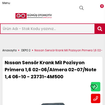
Menu
0
-
ICK-
AXIMA
Üye Girişi
Üye Ol
Facebook İle Bağlan
ASHQAI
UKE
ICRA
OTE
AVARA
KYSTAR
RIMERA
LMERA
ERRANO
RAIL
Google İle Bağlan
P
ATHFINDER
32-
Anasayfa
DEPO 2
Nıssan Sensör Krank Mil Pozisyon Primera 1,6 02
12
6
14
2
23
D22
12
16
 R20
33
22
51 2005-
33
Nıssan Sensör Krank Mil Pozisyon
022-
020-
018-
012-
016-
003-
002-
000-
997-
022-
Primera 1,6 02-06/Almera 02-07/Note
998-
009
995-
1,4 06-10 - 23731-4M500
024
024
023
014
021
012
007
007
001
024
002
004
-
ICK