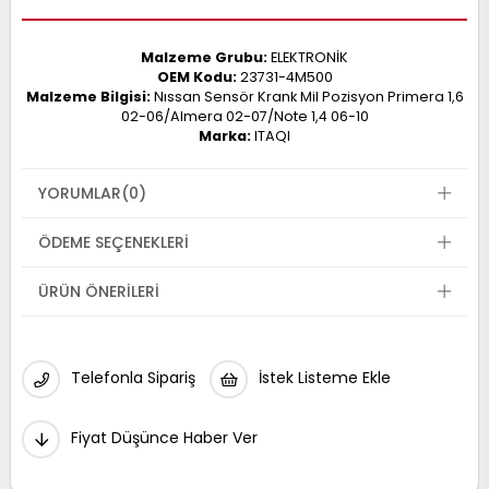
Malzeme Grubu:
ELEKTRONİK
OEM Kodu:
23731-4M500
Malzeme Bilgisi:
Nıssan Sensör Krank Mil Pozisyon Primera 1,6
02-06/Almera 02-07/Note 1,4 06-10
Marka:
ITAQI
YORUMLAR
(0)
ÖDEME SEÇENEKLERI
ÜRÜN ÖNERILERI
Telefonla Sipariş
İstek Listeme Ekle
Fiyat Düşünce Haber Ver