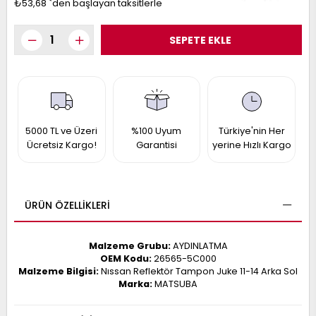
₺53,68
`den başlayan taksitlerle
017
013
009
993
-
ANETTE
RAIL
5000 TL ve Üzeri
%100 Uyum
Türkiye'nin Her
ASHQAI
ICRA
Ücretsiz Kargo!
Garantisi
yerine Hızlı Kargo
ARGO
30
10
1
23
002-
006-
995-
ÜRÜN ÖZELLIKLERI
996-
007
013
001
Malzeme Grubu:
AYDINLATMA
001
OEM Kodu:
26565-5C000
Malzeme Bilgisi:
Nıssan Reflektör Tampon Juke 11-14 Arka Sol
Marka:
MATSUBA