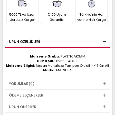
017
013
009
993
5000 TL ve Üzeri
%100 Uyum
Türkiye'nin Her
Ücretsiz Kargo!
Garantisi
yerine Hızlı Kargo
-
ANETTE
ÜRÜN ÖZELLIKLERI
RAIL
ASHQAI
ICRA
ARGO
Malzeme Grubu:
PLASTİK AKSAM
30
10
1
OEM Kodu:
62660-4CE0B
Malzeme Bilgisi:
Nıssan Muhafaza Tampon X-trail 14-16 Ön Alt
23
Marka:
MATSUBA
002-
006-
995-
996-
YORUMLAR
(0)
007
013
001
001
ÖDEME SEÇENEKLERI
ÜRÜN ÖNERILERI