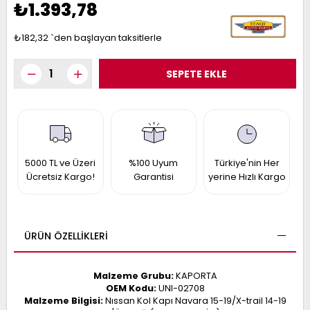
₺1.393,78
017
013
009
993
₺182,32
`den başlayan taksitlerle
-
ANETTE
RAIL
ASHQAI
ICRA
ARGO
30
5000 TL ve Üzeri
%100 Uyum
Türkiye'nin Her
10
1
Ücretsiz Kargo!
Garantisi
yerine Hızlı Kargo
23
002-
006-
995-
996-
007
013
001
ÜRÜN ÖZELLIKLERI
001
Malzeme Grubu:
KAPORTA
OEM Kodu:
UNI-02708
Malzeme Bilgisi:
Nıssan Kol Kapı Navara 15-19/X-trail 14-19