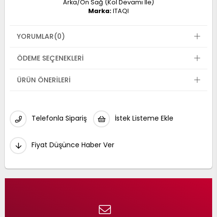
Arka/Ön Sağ (Kol Devamı İle)
Marka:
ITAQI
YORUMLAR
(0)
ÖDEME SEÇENEKLERI
ÜRÜN ÖNERILERI
Telefonla Sipariş
İstek Listeme Ekle
Fiyat Düşünce Haber Ver