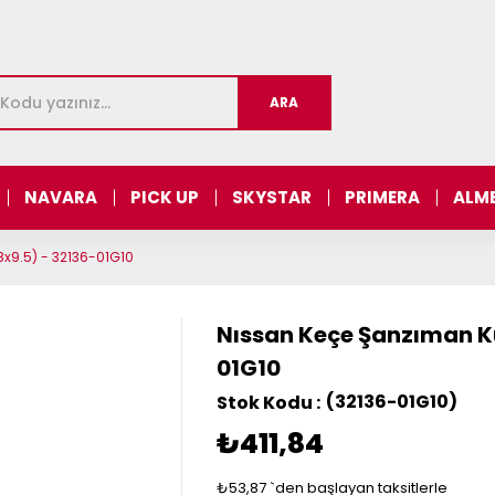
NAVARA
PICK UP
SKYSTAR
PRIMERA
ALM
x9.5) - 32136-01G10
Nıssan Keçe Şanzıman K
01G10
(32136-01G10)
₺411,84
₺53,87
`den başlayan taksitlerle