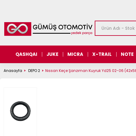
QASHQAI
JUKE
MICRA
X-TRAIL
NOTE
Anasayfa
DEPO 2
Nıssan Keçe Şanzıman Kuyruk Yd25 02-06 (42x58