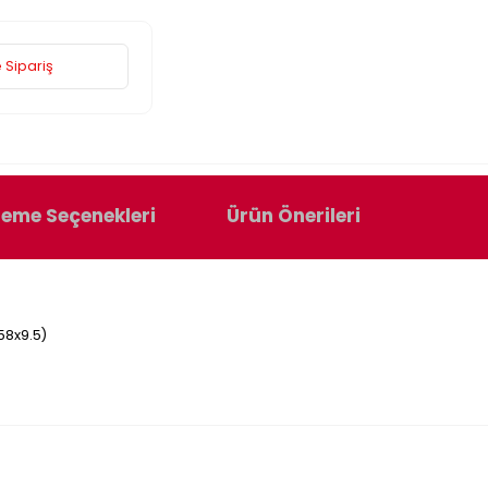
 Sipariş
eme Seçenekleri
Ürün Önerileri
58x9.5)