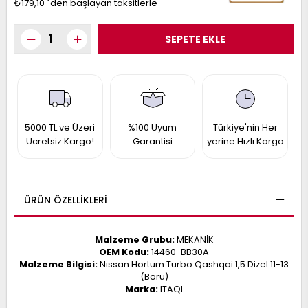
₺179,10
`den başlayan taksitlerle
017
013
009
993
-
ANETTE
RAIL
5000 TL ve Üzeri
%100 Uyum
Türkiye'nin Her
ASHQAI
ICRA
Ücretsiz Kargo!
Garantisi
yerine Hızlı Kargo
ARGO
30
10
1
23
002-
006-
995-
ÜRÜN ÖZELLIKLERI
996-
007
013
001
Malzeme Grubu:
MEKANİK
001
OEM Kodu:
14460-BB30A
Malzeme Bilgisi:
Nıssan Hortum Turbo Qashqai 1,5 Dizel 11-13
(Boru)
Marka:
ITAQI