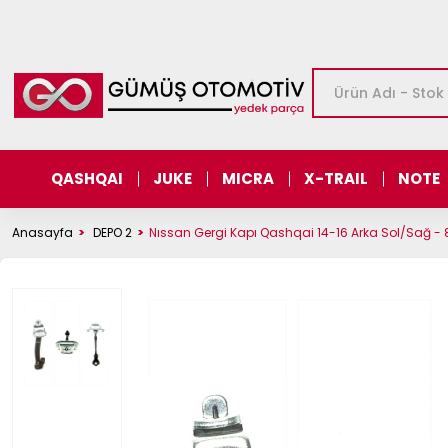
QASHQAI
JUKE
MICRA
X-TRAIL
NOTE
Anasayfa
DEPO 2
Nıssan Gergi Kapı Qashqai 14-16 Arka Sol/Sağ 