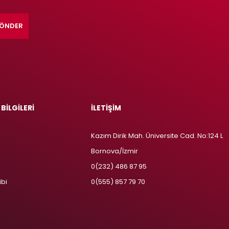
ÖNDER
 BİLGİLERİ
İLETİŞİM
Kazım Dirik Mah. Üniversite Cad. No:124 L
Bornova/İzmir
m
0(232) 486 87 95
ibi
0(555) 857 79 70