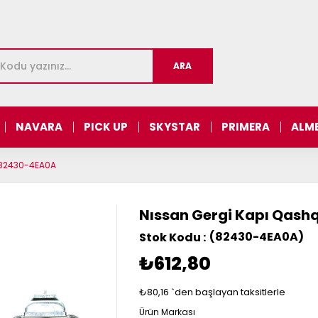
NAVARA
PICK UP
SKYSTAR
PRIMERA
ALM
- 82430-4EA0A
Nıssan Gergi Kapı Qash
(82430-4EA0A)
₺612,80
₺80,16
`den başlayan taksitlerle