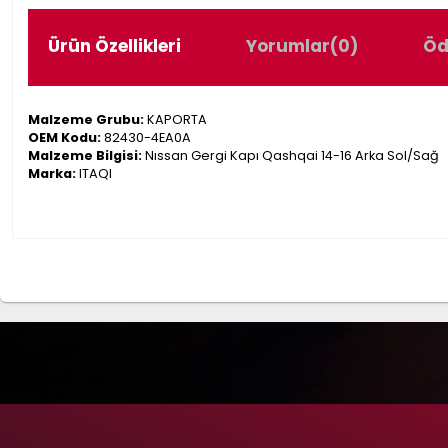
Ürün Özellikleri
Yorumlar
(0)
Öd
Malzeme Grubu:
KAPORTA
OEM Kodu:
82430-4EA0A
Malzeme Bilgisi:
Nıssan Gergi Kapı Qashqai 14-16 Arka Sol/Sağ
Marka:
ITAQI