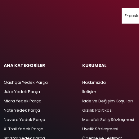
ANA KATEGORİLER
KURUMSAL
Qashqai Yedek Parça
Hakkımızda
Juke Yedek Parça
İletişim
Micra Yedek Parça
İade ve Değişim Koşulları
Note Yedek Parça
Gizlilik Politikası
Navara Yedek Parça
Mesafeli Satış Sözleşmesi
X-Trail Yedek Parça
Üyelik Sözleşmesi
Skystar Yedek Parça
Ödeme ve Teslimat