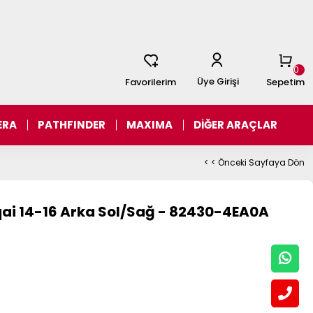
0
Üye Girişi
Favorilerim
Sepetim
ERA
PATHFINDER
MAXIMA
DİĞER ARAÇLAR
< < Önceki Sayfaya Dön
qai 14-16 Arka Sol/Sağ - 82430-4EA0A