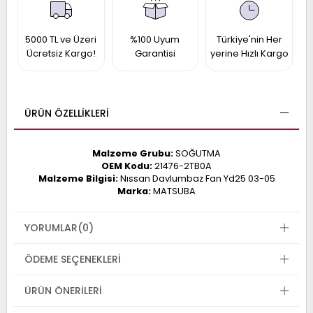
017
013
009
993
5000 TL ve Üzeri
%100 Uyum
Türkiye'nin Her
Ücretsiz Kargo!
Garantisi
yerine Hızlı Kargo
-
ANETTE
ÜRÜN ÖZELLIKLERI
RAIL
ASHQAI
ICRA
ARGO
Malzeme Grubu:
SOĞUTMA
30
10
1
OEM Kodu:
21476-2TB0A
Malzeme Bilgisi:
Nıssan Davlumbaz Fan Yd25 03-05
23
Marka:
MATSUBA
002-
006-
995-
996-
YORUMLAR
(0)
007
013
001
001
ÖDEME SEÇENEKLERI
ÜRÜN ÖNERILERI