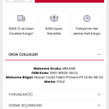
017
013
009
993
5000 TL ve Üzeri
%100 Uyum
Türkiye'nin Her
-
Ücretsiz Kargo!
Garantisi
yerine Hızlı Kargo
ANETTE
RAIL
ASHQAI
ICRA
ARGO
ÜRÜN ÖZELLIKLERI
30
10
1
23
002-
Malzeme Grubu:
MEKANİK
006-
995-
OEM Kodu:
10101-9F625-SKCLİ
996-
Malzeme Bilgisi:
Nıssan Conta Takım Primera P11 1,8 16v 98-02
007
013
001
Marka:
ITAQI
001
YORUMLAR
(0)
ÖDEME SEÇENEKLERI