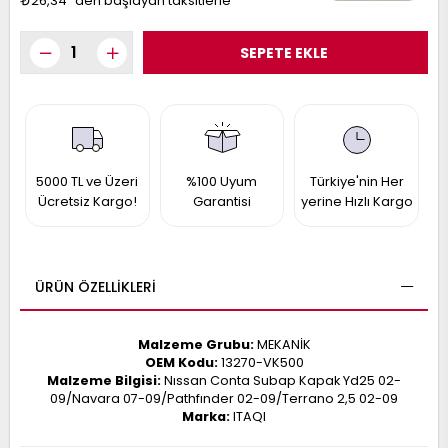
₺26,34
`den başlayan taksitlerle
017
013
009
993
-
ANETTE
RAIL
5000 TL ve Üzeri
%100 Uyum
Türkiye'nin Her
ASHQAI
ICRA
Ücretsiz Kargo!
Garantisi
yerine Hızlı Kargo
ARGO
30
10
1
23
002-
006-
995-
ÜRÜN ÖZELLIKLERI
996-
007
013
001
Malzeme Grubu:
MEKANİK
001
OEM Kodu:
13270-VK500
Malzeme Bilgisi:
Nıssan Conta Subap Kapak Yd25 02-
09/Navara 07-09/Pathfınder 02-09/Terrano 2,5 02-09
Marka:
ITAQI