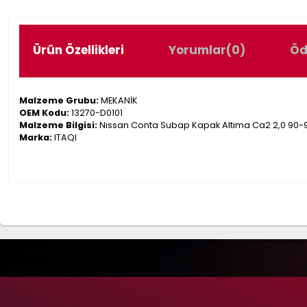
Ürün Özellikleri
Yorumlar
(0)
Öd
Malzeme Grubu:
MEKANİK
OEM Kodu:
13270-D0101
Malzeme Bilgisi:
Nıssan Conta Subap Kapak Altima Ca2 2,0 90-9
Marka:
ITAQI