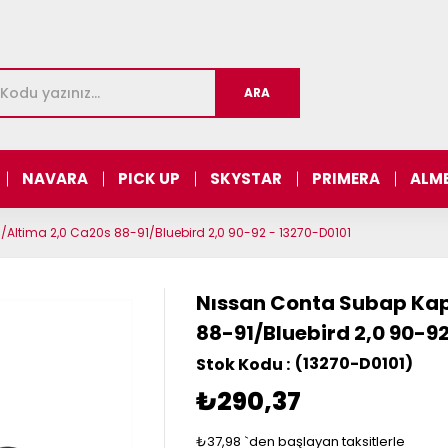
NAVARA
PICK UP
SKYSTAR
PRIMERA
ALM
Altima 2,0 Ca20s 88-91/Bluebird 2,0 90-92 - 13270-D0101
Nıssan Conta Subap Kap
88-91/Bluebird 2,0 90-92
(13270-D0101)
₺290,37
₺37,98
`den başlayan taksitlerle