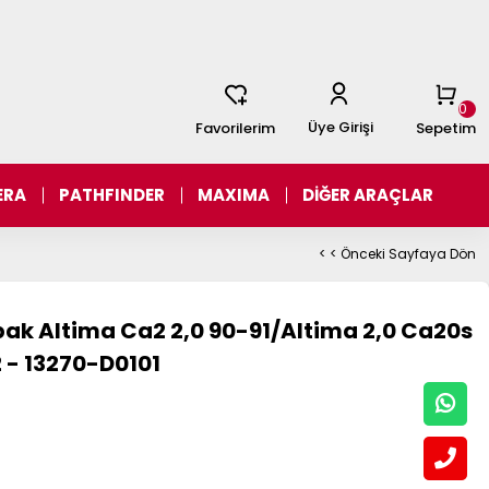
0
Üye Girişi
Favorilerim
Sepetim
ERA
PATHFINDER
MAXIMA
DİĞER ARAÇLAR
< < Önceki Sayfaya Dön
ak Altima Ca2 2,0 90-91/Altima 2,0 Ca20s
 - 13270-D0101