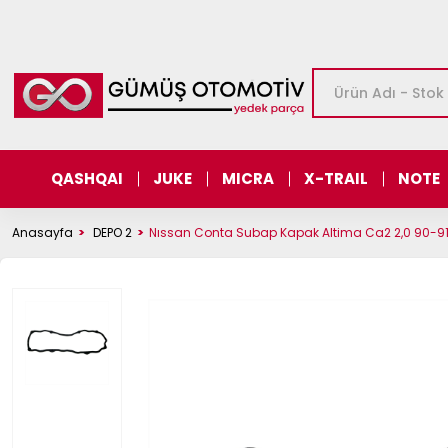
QASHQAI
JUKE
MICRA
X-TRAIL
NOTE
Anasayfa
DEPO 2
Nıssan Conta Subap Kapak Altima Ca2 2,0 90-91/