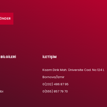
ÖNDER
 BİLGİLERİ
İLETİŞİM
Kazım Dirik Mah. Üniversite Cad. No:124 L
Bornova/İzmir
m
0(232) 486 87 95
ibi
0(555) 857 79 70