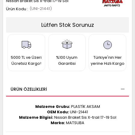
Nıssan Braket Sis X-trail 17-19 Sol
017
(UNI-21441)
013
009
993
Lütfen Stok Sorunuz
-
ANETTE
RAIL
ASHQAI
ICRA
5000 TL ve Üzeri
%100 Uyum
Türkiye'nin Her
Ücretsiz Kargo!
Garantisi
yerine Hızlı Kargo
ARGO
30
10
1
23
002-
006-
995-
ÜRÜN ÖZELLIKLERI
996-
007
013
001
Malzeme Grubu:
PLASTİK AKSAM
001
OEM Kodu:
UNI-21441
Malzeme Bilgisi:
Nıssan Braket Sis X-trail 17-19 Sol
Marka:
MATSUBA