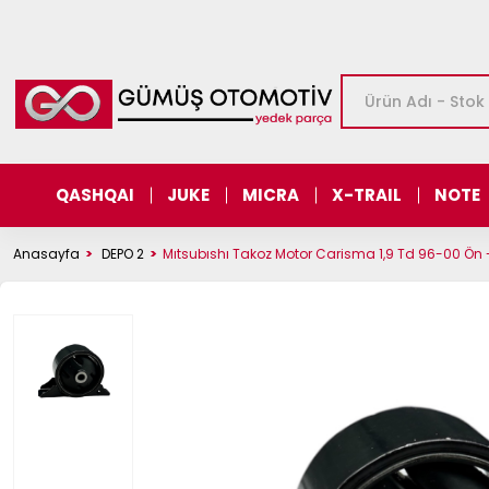
QASHQAI
JUKE
MICRA
X-TRAIL
NOTE
Anasayfa
DEPO 2
Mıtsubıshı Takoz Motor Carisma 1,9 Td 96-00 Ön -