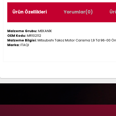
Ürün Özellikleri
Yorumlar
(0)
Ür
Malzeme Grubu:
MEKANİK
OEM Kodu:
MR102112
Malzeme Bilgisi:
Mıtsubıshı Takoz Motor Carisma 1,9 Td 96-00 Ö
Marka:
ITAQI