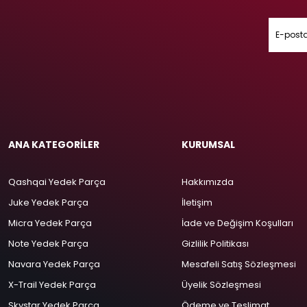
ANA KATEGORİLER
KURUMSAL
Qashqai Yedek Parça
Hakkımızda
Juke Yedek Parça
İletişim
Micra Yedek Parça
İade ve Değişim Koşulları
Note Yedek Parça
Gizlilik Politikası
Navara Yedek Parça
Mesafeli Satış Sözleşmesi
X-Trail Yedek Parça
Üyelik Sözleşmesi
Skystar Yedek Parça
Ödeme ve Teslimat