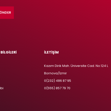
ÖNDER
 BİLGİLERİ
İLETİŞİM
Kazım Dirik Mah. Üniversite Cad. No:124 L
Bornova/İzmir
m
0(232) 486 87 95
ibi
0(555) 857 79 70