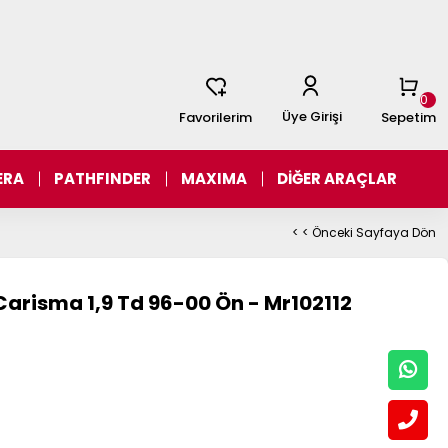
0
Üye Girişi
Favorilerim
Sepetim
ERA
PATHFINDER
MAXIMA
DİĞER ARAÇLAR
< < Önceki Sayfaya Dön
Carisma 1,9 Td 96-00 Ön - Mr102112