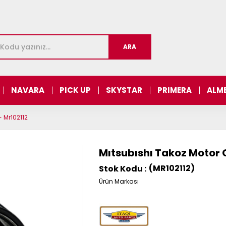
NAVARA
PICK UP
SKYSTAR
PRIMERA
ALM
 Mr102112
Mıtsubıshı Takoz Motor 
(MR102112)