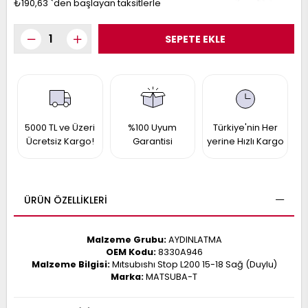
₺190,63
`den başlayan taksitlerle
017
013
009
993
-
ANETTE
RAIL
5000 TL ve Üzeri
%100 Uyum
Türkiye'nin Her
ASHQAI
ICRA
Ücretsiz Kargo!
Garantisi
yerine Hızlı Kargo
ARGO
30
10
1
23
002-
006-
995-
ÜRÜN ÖZELLIKLERI
996-
007
013
001
Malzeme Grubu:
AYDINLATMA
001
OEM Kodu:
8330A946
Malzeme Bilgisi:
Mıtsubıshı Stop L200 15-18 Sağ (Duylu)
Marka:
MATSUBA-T