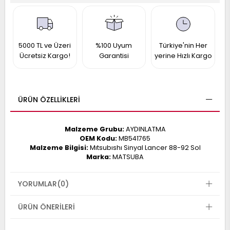
017
013
009
993
5000 TL ve Üzeri
%100 Uyum
Türkiye'nin Her
Ücretsiz Kargo!
Garantisi
yerine Hızlı Kargo
-
ANETTE
RAIL
ASHQAI
ICRA
ÜRÜN ÖZELLIKLERI
ARGO
30
10
1
Malzeme Grubu:
AYDINLATMA
23
OEM Kodu:
MB541765
002-
006-
995-
Malzeme Bilgisi:
Mıtsubıshı Sinyal Lancer 88-92 Sol
Marka:
MATSUBA
996-
007
013
001
YORUMLAR
(0)
001
ÜRÜN ÖNERILERI