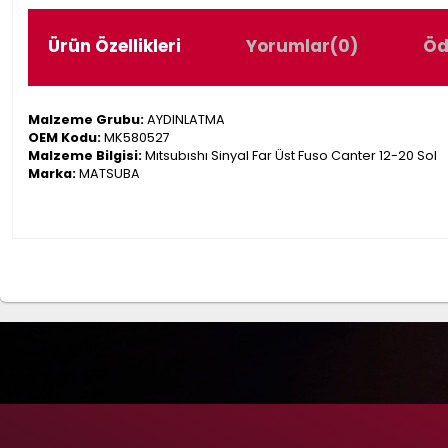
Ürün Özellikleri
Yorumlar
(0)
Öd
Malzeme Grubu:
AYDINLATMA
OEM Kodu:
MK580527
Malzeme Bilgisi:
Mıtsubıshı Sinyal Far Üst Fuso Canter 12-20 Sol
Marka:
MATSUBA