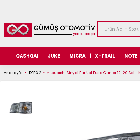
QASHQAI
JUKE
MICRA
X-TRAIL
NOTE
Anasayfa
DEPO 2
Mıtsubıshı Sinyal Far Üst Fuso Canter 12-20 Sol 