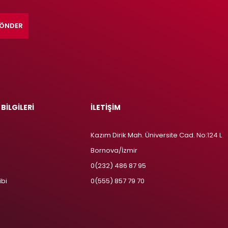
ÖNDER
 BİLGİLERİ
İLETİŞİM
Kazım Dirik Mah. Üniversite Cad. No:124 L
Bornova/İzmir
m
0(232) 486 87 95
ibi
0(555) 857 79 70