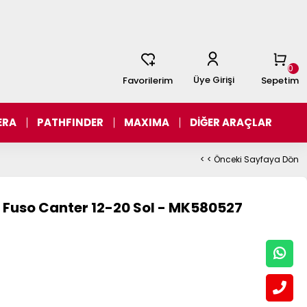
0
Üye Girişi
Favorilerim
Sepetim
ERA
PATHFINDER
MAXIMA
DİĞER ARAÇLAR
< < Önceki Sayfaya Dön
t Fuso Canter 12-20 Sol - MK580527