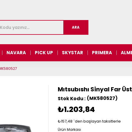
NAVARA
PICK UP
SKYSTAR
PRIMERA
ALM
- MK580527
Mıtsubıshı Sinyal Far Üs
(MK580527)
₺1.203,84
₺157,48
`den başlayan taksitlerle