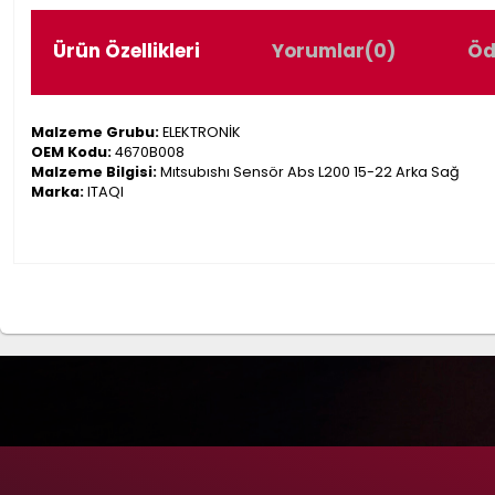
Ürün Özellikleri
Yorumlar
(0)
Öd
Malzeme Grubu:
ELEKTRONİK
OEM Kodu:
4670B008
Malzeme Bilgisi:
Mıtsubıshı Sensör Abs L200 15-22 Arka Sağ
Marka:
ITAQI