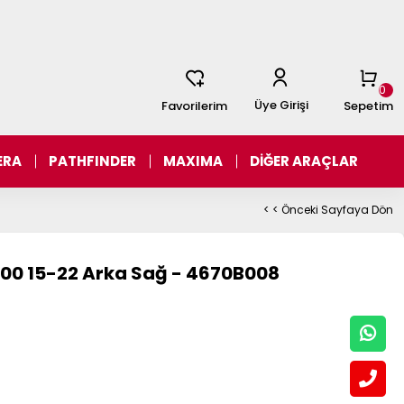
0
Üye Girişi
Favorilerim
Sepetim
ERA
PATHFINDER
MAXIMA
DİĞER ARAÇLAR
< < Önceki Sayfaya Dön
200 15-22 Arka Sağ - 4670B008