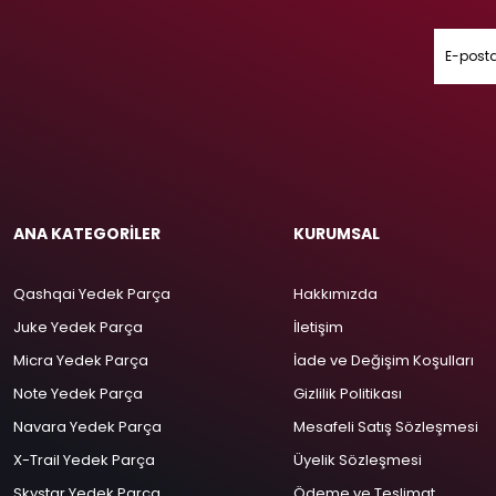
ANA KATEGORİLER
KURUMSAL
Qashqai Yedek Parça
Hakkımızda
Juke Yedek Parça
İletişim
Micra Yedek Parça
İade ve Değişim Koşulları
Note Yedek Parça
Gizlilik Politikası
Navara Yedek Parça
Mesafeli Satış Sözleşmesi
X-Trail Yedek Parça
Üyelik Sözleşmesi
Skystar Yedek Parça
Ödeme ve Teslimat