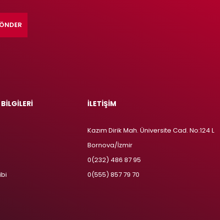
ÖNDER
 BİLGİLERİ
İLETİŞİM
Kazım Dirik Mah. Üniversite Cad. No:124 L
Bornova/İzmir
m
0(232) 486 87 95
ibi
0(555) 857 79 70