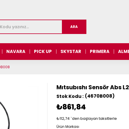
NAVARA
PICK UP
SKYSTAR
PRIMERA
ALM
70B008
Mıtsubıshı Sensör Abs L
(4670B008)
₺861,84
₺112,74
`den başlayan taksitlerle