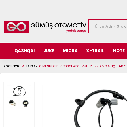
QASHQAI
JUKE
MICRA
X-TRAIL
NOTE
Anasayfa
DEPO 2
Mıtsubıshı Sensör Abs L200 15-22 Arka Sağ - 46