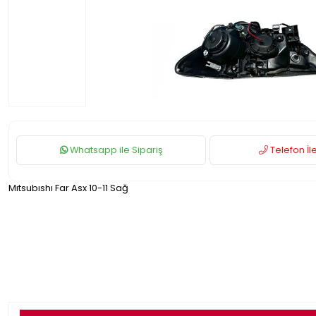
Whatsapp ile Sipariş
Telefon İle
Mıtsubıshı Far Asx 10-11 Sağ