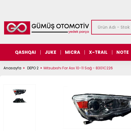
QASHQAI
JUKE
MICRA
X-TRAIL
NOTE
Anasayfa
DEPO 2
Mıtsubıshı Far Asx 10-11 Sağ - 8301C226