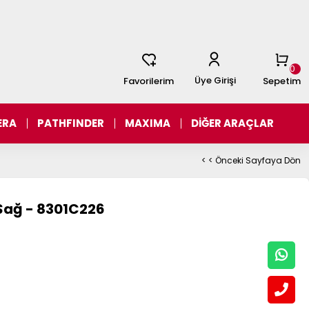
0
Üye Girişi
Favorilerim
Sepetim
ERA
PATHFINDER
MAXIMA
DİĞER ARAÇLAR
< < Önceki Sayfaya Dön
 Sağ - 8301C226