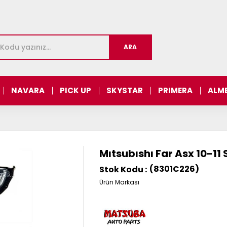
NAVARA
PICK UP
SKYSTAR
PRIMERA
ALM
Mıtsubıshı Far Asx 10-11
(8301C226)