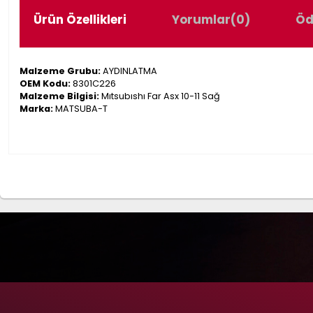
Ürün Özellikleri
Yorumlar
(0)
Öd
Malzeme Grubu:
AYDINLATMA
OEM Kodu:
8301C226
Malzeme Bilgisi:
Mıtsubıshı Far Asx 10-11 Sağ
Marka:
MATSUBA-T