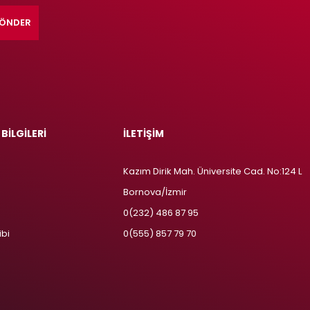
ÖNDER
 BİLGİLERİ
İLETİŞİM
Kazım Dirik Mah. Üniversite Cad. No:124 L
Bornova/İzmir
m
0(232) 486 87 95
ibi
0(555) 857 79 70