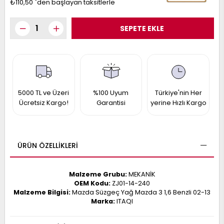
₺110,50
`den başlayan taksitlerle
017
013
009
993
-
ANETTE
RAIL
5000 TL ve Üzeri
%100 Uyum
Türkiye'nin Her
ASHQAI
ICRA
Ücretsiz Kargo!
Garantisi
yerine Hızlı Kargo
ARGO
30
10
1
23
002-
006-
995-
ÜRÜN ÖZELLIKLERI
996-
007
013
001
Malzeme Grubu:
MEKANİK
001
OEM Kodu:
ZJ01-14-240
Malzeme Bilgisi:
Mazda Süzgeç Yağ Mazda 3 1,6 Benzli 02-13
Marka:
ITAQI