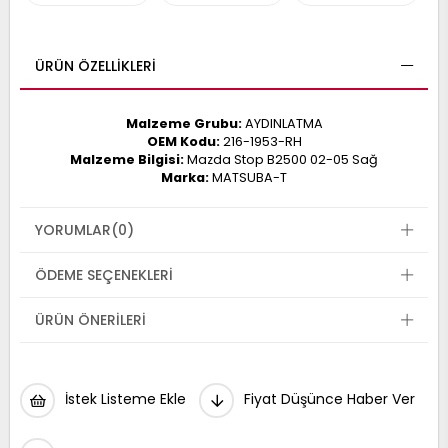
017
013
009
993
ÜRÜN ÖZELLIKLERI
Malzeme Grubu:
AYDINLATMA
-
OEM Kodu:
216-1953-RH
Malzeme Bilgisi:
Mazda Stop B2500 02-05 Sağ
ANETTE
Marka:
MATSUBA-T
RAIL
ASHQAI
ICRA
ARGO
30
YORUMLAR
(0)
10
1
23
ÖDEME SEÇENEKLERI
002-
006-
995-
996-
ÜRÜN ÖNERILERI
007
013
001
001
İstek Listeme Ekle
Fiyat Düşünce Haber Ver