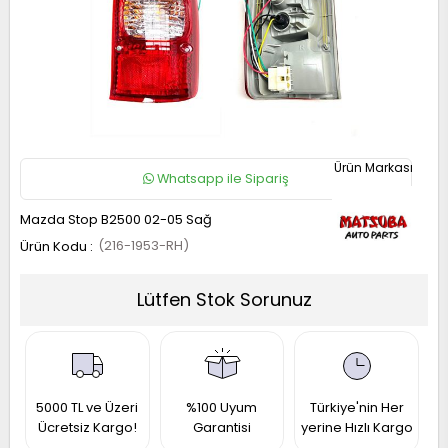
RAIL
UKE
ICRA
OTE
AVARA
UNNY
P
ASHQAI
RIMERA
ATHFINDER
32
5
13
1
40
13
21
1 2017-
1 1997-
50 1996-
014-
010-
010-
005-
006-
990-
995-
022
001
001
021
Whatsapp ile Sipariş
019
017
11
013
993
997
Mazda Stop B2500 02-05 Sağ
(216-1953-RH)
-
Lütfen Stok Sorunuz
RAIL
ICRA
LTIMA
ASHQAI
31
12
31
5000 TL ve Üzeri
%100 Uyum
Türkiye'nin Her
1 2014-
008-
Ücretsiz Kargo!
Garantisi
yerine Hızlı Kargo
002-
990-