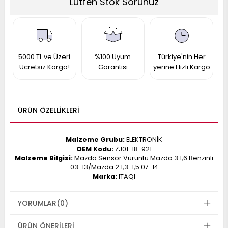
Lütfen Stok Sorunuz
017
013
009
993
5000 TL ve Üzeri
%100 Uyum
Türkiye'nin Her
-
Ücretsiz Kargo!
Garantisi
yerine Hızlı Kargo
ANETTE
RAIL
ASHQAI
ICRA
ARGO
ÜRÜN ÖZELLIKLERI
30
10
1
23
Malzeme Grubu:
ELEKTRONİK
002-
006-
995-
OEM Kodu:
ZJ01-18-921
996-
Malzeme Bilgisi:
Mazda Sensör Vuruntu Mazda 3 1,6 Benzinli
007
03-13/Mazda 2 1,3-1,5 07-14
013
001
Marka:
ITAQI
001
YORUMLAR
(0)
ÜRÜN ÖNERILERI