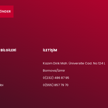
ÖNDER
 BİLGİLERİ
İLETİŞİM
Kazım Dirik Mah. Üniversite Cad. No:124 L
Bornova/İzmir
m
0(232) 486 87 95
ibi
0(555) 857 79 70