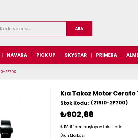
NAVARA
PICK UP
SKYSTAR
PRIMERA
ALM
910-2F700
Kıa Takoz Motor Cerato 1
(21910-2F700)
₺902,88
₺118,11
`den başlayan taksitlerle