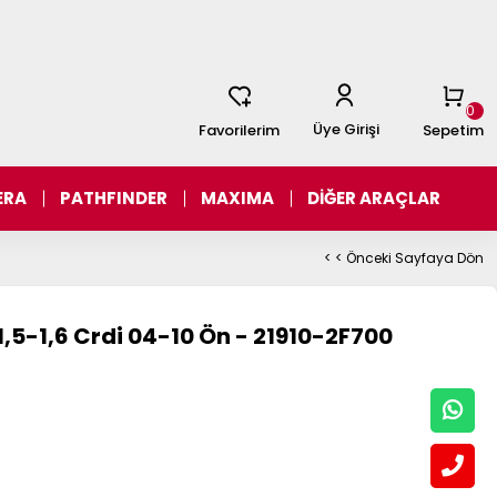
0
Üye Girişi
Favorilerim
Sepetim
ERA
PATHFINDER
MAXIMA
DİĞER ARAÇLAR
< < Önceki Sayfaya Dön
,5-1,6 Crdi 04-10 Ön - 21910-2F700