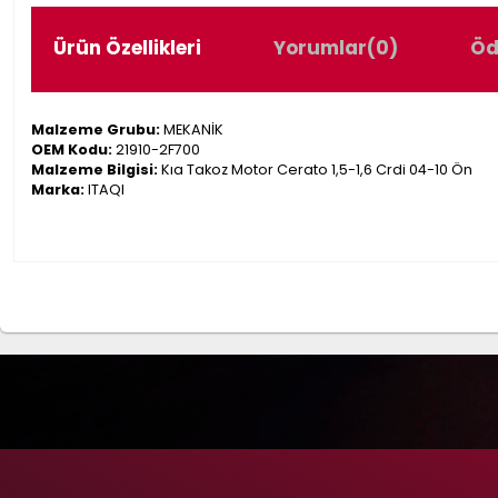
Ürün Özellikleri
Yorumlar
(0)
Öd
Malzeme Grubu:
MEKANİK
OEM Kodu:
21910-2F700
Malzeme Bilgisi:
Kıa Takoz Motor Cerato 1,5-1,6 Crdi 04-10 Ön
Marka:
ITAQI