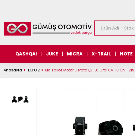
QASHQAI
JUKE
MICRA
X-TRAIL
NOTE
Anasayfa
DEPO 2
Kıa Takoz Motor Cerato 1,5-1,6 Crdi 04-10 Ön - 21