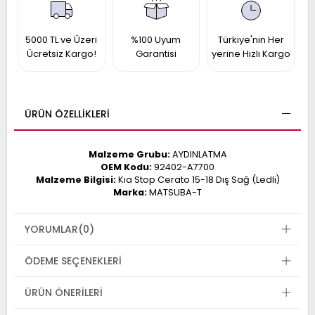
017
013
009
993
5000 TL ve Üzeri
%100 Uyum
Türkiye'nin Her
Ücretsiz Kargo!
Garantisi
yerine Hızlı Kargo
-
ANETTE
ÜRÜN ÖZELLIKLERI
RAIL
ASHQAI
ICRA
ARGO
Malzeme Grubu:
AYDINLATMA
30
10
1
OEM Kodu:
92402-A7700
Malzeme Bilgisi:
Kıa Stop Cerato 15-18 Dış Sağ (Ledli)
23
Marka:
MATSUBA-T
002-
006-
995-
996-
YORUMLAR
(0)
007
013
001
001
ÖDEME SEÇENEKLERI
ÜRÜN ÖNERILERI