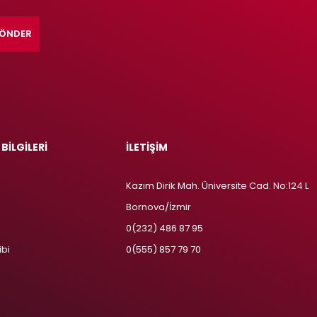
ÖNDER
 BİLGİLERİ
İLETİŞİM
Kazım Dirik Mah. Üniversite Cad. No:124 L
Bornova/İzmir
m
0(232) 486 87 95
ibi
0(555) 857 79 70