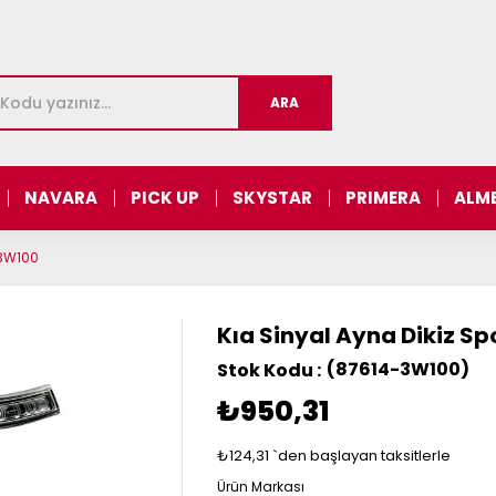
NAVARA
PICK UP
SKYSTAR
PRIMERA
ALM
-3W100
Kıa Sinyal Ayna Dikiz S
(87614-3W100)
₺950,31
₺124,31
`den başlayan taksitlerle