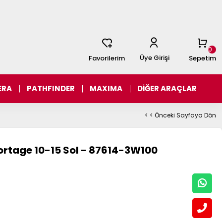
0
Üye Girişi
Favorilerim
Sepetim
ERA
PATHFINDER
MAXIMA
DİĞER ARAÇLAR
< < Önceki Sayfaya Dön
portage 10-15 Sol - 87614-3W100