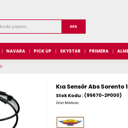
NAVARA
PICK UP
SKYSTAR
PRIMERA
ALM
00
Kıa Sensör Abs Sorento 
(95670-2P000)