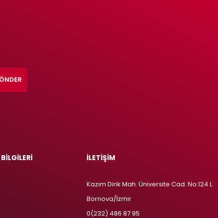
ÖNDER
 BİLGİLERİ
İLETİŞİM
Kazım Dirik Mah. Üniversite Cad. No:124 L
Bornova/İzmir
m
0(232) 486 87 95