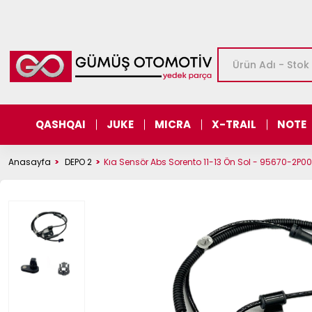
QASHQAI
JUKE
MICRA
X-TRAIL
NOTE
Anasayfa
DEPO 2
Kıa Sensör Abs Sorento 11-13 Ön Sol - 95670-2P0