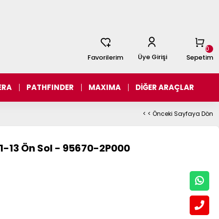
0
Üye Girişi
Favorilerim
Sepetim
ERA
PATHFINDER
MAXIMA
DİĞER ARAÇLAR
< < Önceki Sayfaya Dön
11-13 Ön Sol - 95670-2P000