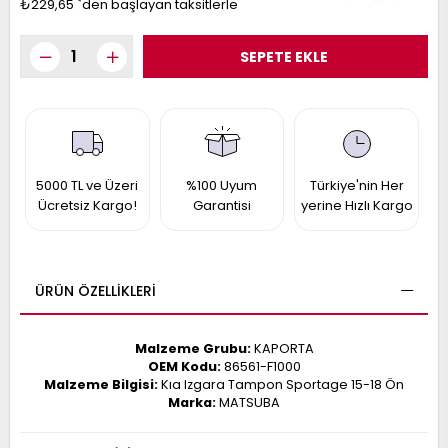
₺229,65
`den başlayan taksitlerle
017
013
009
993
-
ANETTE
RAIL
5000 TL ve Üzeri
%100 Uyum
Türkiye'nin Her
ASHQAI
ICRA
Ücretsiz Kargo!
Garantisi
yerine Hızlı Kargo
ARGO
30
10
1
23
002-
006-
995-
ÜRÜN ÖZELLIKLERI
996-
007
013
001
Malzeme Grubu:
KAPORTA
001
OEM Kodu:
86561-F1000
Malzeme Bilgisi:
Kıa Izgara Tampon Sportage 15-18 Ön
Marka:
MATSUBA