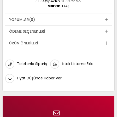
01-04/Spectra 01-03 Ön Sol
Marka:
ITAQI
YORUMLAR
(0)
ÖDEME SEÇENEKLERI
ÜRÜN ÖNERILERI
Telefonla Sipariş
İstek Listeme Ekle
Fiyat Düşünce Haber Ver