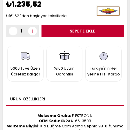
₺1.235,52
017
013
009
993
₺161,62
`den başlayan taksitlerle
-
ANETTE
RAIL
ASHQAI
ICRA
ARGO
30
5000 TL ve Üzeri
%100 Uyum
Türkiye'nin Her
10
1
Ücretsiz Kargo!
Garantisi
yerine Hızlı Kargo
23
002-
006-
995-
996-
007
013
001
ÜRÜN ÖZELLIKLERI
001
Malzeme Grubu:
ELEKTRONİK
OEM Kodu:
0K2AA-66-350B
Malzeme Bilgisi:
Kıa Düğme Cam Açma Sephia 98-01/Shuma